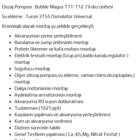
Dozaj Pompası : Bubble Magus T11-T12 7 li doz ünitesi
Su ekleme : Tunze 3155 Osmolator Universal
Kronolojik olarak montaj şu şekilde gerçekleşti;
Akvaryumun yerine yerleştirilmesi:
Borulama ve sump ünitesinin montajı
Protein Skimmer ve kafa motoru montajı
Elektrik tesisatı montajı (Grup priz,kablo kanalı,regülatör )
montajı
Soğutucu montajı
Diğer (dozaj pompası,su ekleme, zaman rölesi,dozaj kapları,)
montajı
Dalga motorlarının montajı
Aydınlatma armatürünün montajı
Akvaryuma RO suyun doldurulması
Tuzlanması (1025 ppt)
Kayaların yapılması ve akvaryuma yerleştirilmesi
Kum un akvaryuma serilmesi
Diatom sürecinin takibi
Genel Testlerin yapılması ( Ca ,Kh,Mg .Nitrat Fosfat )