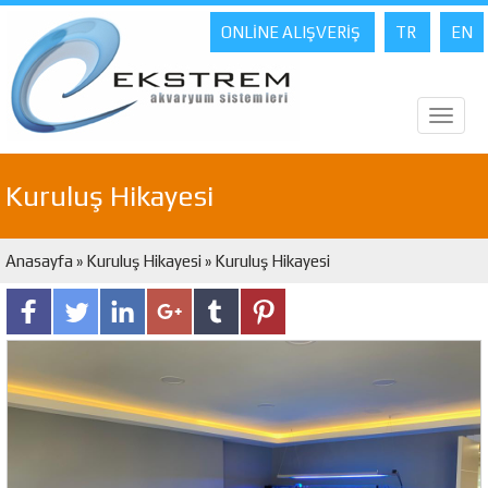
ONLİNE ALIŞVERİŞ
TR
EN
Toggl
naviga
Kuruluş Hikayesi
Anasayfa
»
Kuruluş Hikayesi
» Kuruluş Hikayesi