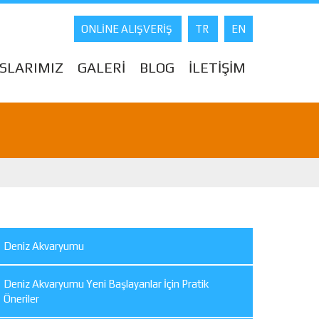
ONLİNE ALIŞVERİŞ
TR
EN
SLARIMIZ
GALERİ
BLOG
İLETİŞİM
Deniz Akvaryumu
Deniz Akvaryumu Yeni Başlayanlar İçin Pratik
Öneriler