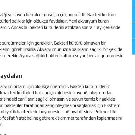
ği ve suyun berrak olması için çok önemlidir. Bakteri kültürü
leri balıklar için oldukça faydalıdır. Yeni akvaryum kuran
lardır. Ancak bu bakteri kültürlerini attıktan sonra 1 ay içerisinde
de sürdürmeleri için gereklidir. Bakteri kültürü olmayan bir
erini görebilirsiniz. Akvaryumunuzda balıkların sağlıklı bir şekilde
ası gerekir. Ayrıca sağlıklı bakteri kültürü suyun berrak görünmesini
aydaları
kvaryum ortamı için oldukça önemlidir. Bakteri kültürü deniz
lı bakteri kültürleri balıklar için bir besin kaynağı oluştururlar.
isindeki canlıların sağlıklı olmasını ve suyun temiz bir şekilde
yun bakteriler tarafından zenginleşmesini sağlamak için Ekstrem
probiyotik bakterilerin büyümesini sağlayabilirsiniz. Polimer Likit
rat-fosfat 'ı atık haline getirerek skimmer tarafından toplanmasını
r.