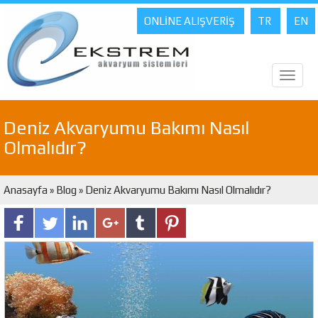
ONLİNE ALIŞVERİŞ
TR
EN
Toggl
naviga
Deniz Akvaryumu Bakımı Nasıl
Olmalıdır?
Anasayfa
»
Blog
» Deniz Akvaryumu Bakımı Nasıl Olmalıdır?