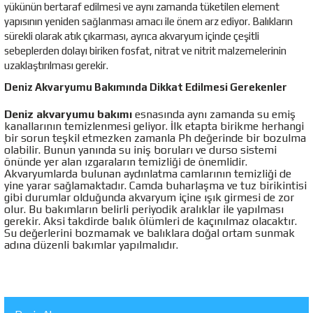
yükünün bertaraf edilmesi ve aynı zamanda tüketilen element
yapısının yeniden sağlanması amacı ile önem arz ediyor. Balıkların
sürekli olarak atık çıkarması, ayrıca akvaryum içinde çeşitli
sebeplerden dolayı biriken fosfat, nitrat ve nitrit malzemelerinin
uzaklaştırılması gerekir.
Deniz Akvaryumu Bakımında Dikkat Edilmesi Gerekenler
Deniz akvaryumu bakımı
esnasında aynı zamanda su emiş
kanallarının temizlenmesi geliyor. İlk etapta birikme herhangi
bir sorun teşkil etmezken zamanla Ph değerinde bir bozulma
olabilir. Bunun yanında su iniş boruları ve durso sistemi
önünde yer alan ızgaraların temizliği de önemlidir.
Akvaryumlarda bulunan aydınlatma camlarının temizliği de
yine yarar sağlamaktadır. Camda buharlaşma ve tuz birikintisi
gibi durumlar olduğunda akvaryum içine ışık girmesi de zor
olur. Bu bakımların belirli periyodik aralıklar ile yapılması
gerekir. Aksi takdirde balık ölümleri de kaçınılmaz olacaktır.
Su değerlerini bozmamak ve balıklara doğal ortam sunmak
adına düzenli bakımlar yapılmalıdır.