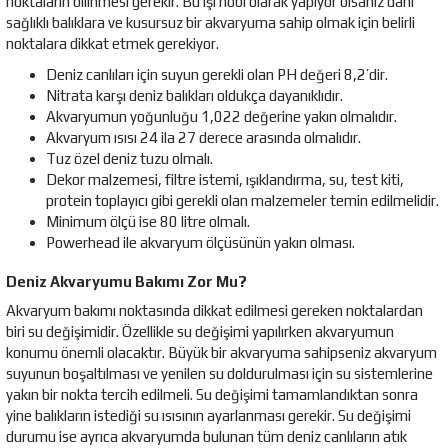
noktaların bilinmesi gerekir. Bu işi hobi olarak yapıyor olsanız dahi
sağlıklı balıklara ve kusursuz bir akvaryuma sahip olmak için belirli
noktalara dikkat etmek gerekiyor.
Deniz canlıları için suyun gerekli olan PH değeri 8,2’dir.
Nitrata karşı deniz balıkları oldukça dayanıklıdır.
Akvaryumun yoğunluğu 1,022 değerine yakın olmalıdır.
Akvaryum ısısı 24 ila 27 derece arasında olmalıdır.
Tuz özel deniz tuzu olmalı.
Dekor malzemesi, filtre istemi, ışıklandırma, su, test kiti,
protein toplayıcı gibi gerekli olan malzemeler temin edilmelidir.
Minimum ölçü ise 80 litre olmalı.
Powerhead ile akvaryum ölçüsünün yakın olması.
?
Deniz Akvaryumu Bakımı Zor Mu
Akvaryum bakımı noktasında dikkat edilmesi gereken noktalardan
biri su değişimidir. Özellikle su değişimi yapılırken akvaryumun
konumu önemli olacaktır. Büyük bir akvaryuma sahipseniz akvaryum
suyunun boşaltılması ve yenilen su doldurulması için su sistemlerine
yakın bir nokta tercih edilmeli. Su değişimi tamamlandıktan sonra
yine balıkların istediği su ısısının ayarlanması gerekir. Su değişimi
durumu ise ayrıca akvaryumda bulunan tüm deniz canlıların atık