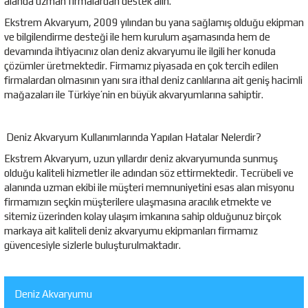
alanda uzman firmalardan destek alın.
Ekstrem Akvaryum, 2009 yılından bu yana sağlamış olduğu ekipman
ve bilgilendirme desteği ile hem kurulum aşamasında hem de
devamında ihtiyacınız olan deniz akvaryumu ile ilgili her konuda
çözümler üretmektedir. Firmamız piyasada en çok tercih edilen
firmalardan olmasının yanı sıra ithal deniz canlılarına ait geniş hacimli
mağazaları ile Türkiye’nin en büyük akvaryumlarına sahiptir.
Deniz Akvaryum Kullanımlarında Yapılan Hatalar Nelerdir?
Ekstrem Akvaryum, uzun yıllardır deniz akvaryumunda sunmuş
olduğu kaliteli hizmetler ile adından söz ettirmektedir. Tecrübeli ve
alanında uzman ekibi ile müşteri memnuniyetini esas alan misyonu
firmamızın seçkin müşterilere ulaşmasına aracılık etmekte ve
sitemiz üzerinden kolay ulaşım imkanına sahip olduğunuz birçok
markaya ait kaliteli deniz akvaryumu ekipmanları firmamız
güvencesiyle sizlerle buluşturulmaktadır.
Deniz Akvaryumu