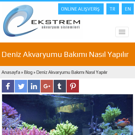
ONLİNE ALIŞVERİŞ
TR
EN
Toggl
naviga
Deniz Akvaryumu Bakımı Nasıl Yapılır
Anasayfa
»
Blog
» Deniz Akvaryumu Bakımı Nasıl Yapılır