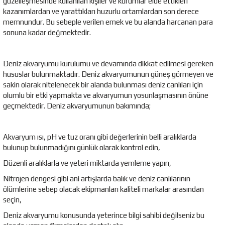
güzelleşmesinde kullanılan kişiler ve kurumlar elde ettikleri
kazanımlardan ve yarattıkları huzurlu ortamlardan son derece
memnundur. Bu sebeple verilen emek ve bu alanda harcanan para
sonuna kadar değmektedir.
Deniz akvaryumu kurulumu ve devamında dikkat edilmesi gereken
hususlar bulunmaktadır. Deniz akvaryumunun güneş görmeyen ve
sakin olarak nitelenecek bir alanda bulunması deniz canlıları için
olumlu bir etki yapmakta ve akvaryumun yosunlaşmasının önüne
geçmektedir. Deniz akvaryumunun bakımında;
Akvaryum ısı, pH ve tuz oranı gibi değerlerinin belli aralıklarda
bulunup bulunmadığını günlük olarak kontrol edin,
Düzenli aralıklarla ve yeteri miktarda yemleme yapın,
Nitrojen dengesi gibi ani artışlarda balık ve deniz canlılarının
ölümlerine sebep olacak ekipmanları kaliteli markalar arasından
seçin,
Deniz akvaryumu konusunda yeterince bilgi sahibi değilseniz bu